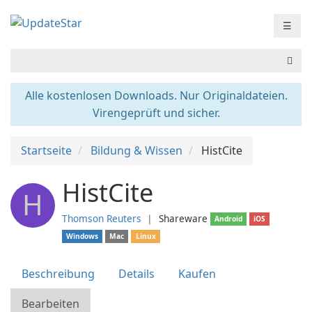
☰
Alle kostenlosen Downloads. Nur Originaldateien.
Virengeprüft und sicher.
Startseite
Bildung & Wissen
HistCite
HistCite
H
Thomson Reuters
❘
Shareware
Android
iOS
Windows
Mac
Linux
Beschreibung
Details
Kaufen
Bearbeiten