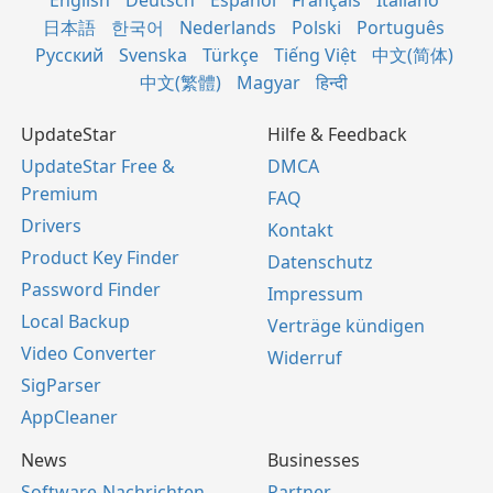
English
Deutsch
Español
Français
Italiano
日本語
한국어
Nederlands
Polski
Português
Русский
Svenska
Türkçe
Tiếng Việt
中文(简体)
中文(繁體)
Magyar
हिन्दी
UpdateStar
Hilfe & Feedback
UpdateStar Free &
DMCA
Premium
FAQ
Drivers
Kontakt
Product Key Finder
Datenschutz
Password Finder
Impressum
Local Backup
Verträge kündigen
Video Converter
Widerruf
SigParser
AppCleaner
News
Businesses
Software-Nachrichten
Partner