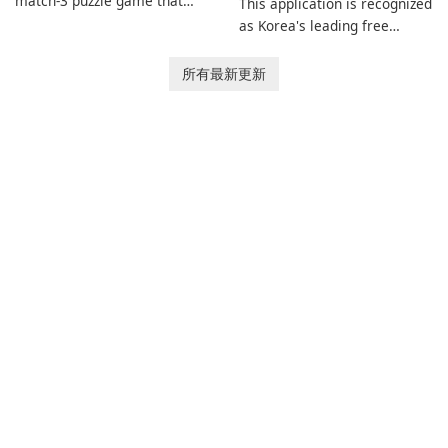
match-3 puzzle game that
This application is recognized
invites players to join Chloe
as Korea's leading free
and her charming corgi,
platform for pregnancy and
Ollie, on an adventurous
baby tracking, offering
所有最新更新
journey across diverse
essential healthcare tips and
landscapes.
doctor-approved articles.