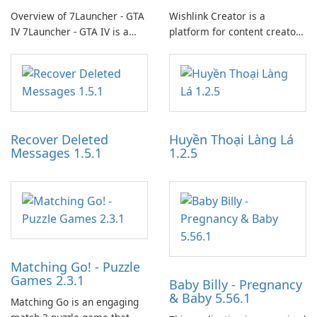
Overview of 7Launcher - GTA
Wishlink Creator is a
IV 7Launcher - GTA IV is a
platform for content creators
specialized software
designed to monetize their
application designed to
work through built-in brand
optimize the gaming
partnerships and integrated
experience for Grand Theft
tools for content distribution
Auto IV.
and audience engagement.
Recover Deleted
Huyền Thoại Làng Lá
Messages 1.5.1
1.2.5
Matching Go! - Puzzle
Games 2.3.1
Baby Billy - Pregnancy
& Baby 5.56.1
Matching Go is an engaging