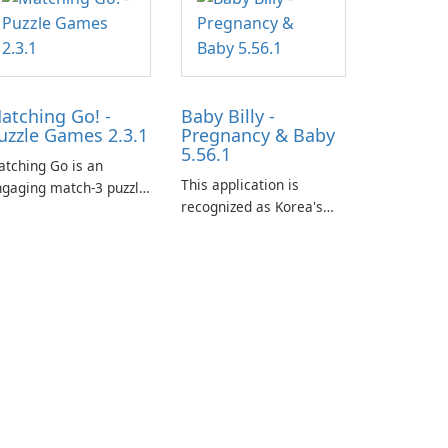
atching Go! -
Baby Billy -
uzzle Games 2.3.1
Pregnancy & Baby
5.56.1
tching Go is an
This application is
gaging match-3 puzzle
recognized as Korea's
me that invites
leading free platform for
ayers to join Chloe and
pregnancy and baby
r charming corgi,
tracking, offering
lie, on an adventurous
essential healthcare tips
urney across diverse
and doctor-approved
ndscapes.
articles.