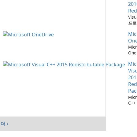
201
Red
Vis
프로
위한
Mic
소
One
Micr
One
관리
Mic
Vis
201
Red
Pac
Micr
C++
가능
스템
시키
더 ›