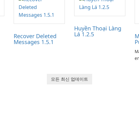
Huyền Thoại Làng
Lá 1.2.5
Recover Deleted
M
Messages 1.5.1
P
Ma
en
ga
pl
he
모든 최신 업데이트
Ol
d
jo
la