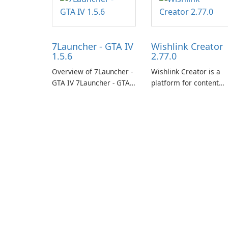
7Launcher - GTA IV
Wishlink Creator
1.5.6
2.77.0
Overview of 7Launcher -
Wishlink Creator is a
GTA IV 7Launcher - GTA
platform for content
IV is a specialized
creators designed to
software application
monetize their work
designed to optimize the
through built-in brand
gaming experience for
partnerships and
Grand Theft Auto IV.
integrated tools for
content distribution an
audience engagement.