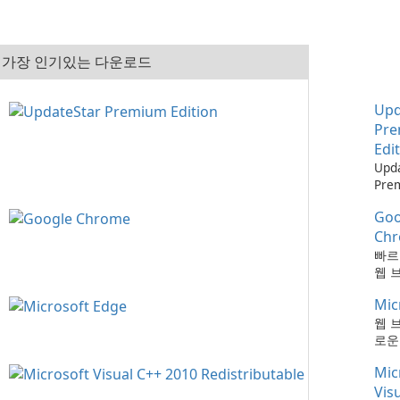
가장 인기있는 다운로드
Upd
Pr
Edi
Upd
Pre
으로
Goo
최신
하는
Ch
때보
빠르
다!
웹 
Mic
웹 
로운
Mic
Vis