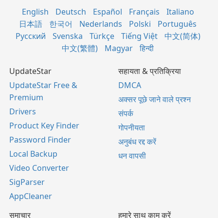
English
Deutsch
Español
Français
Italiano
日本語
한국어
Nederlands
Polski
Português
Русский
Svenska
Türkçe
Tiếng Việt
中文(简体)
中文(繁體)
Magyar
हिन्दी
UpdateStar
सहायता & प्रतिक्रिया
UpdateStar Free &
DMCA
Premium
अक्सर पूछे जाने वाले प्रश्न
Drivers
संपर्क
Product Key Finder
गोपनीयता
Password Finder
अनुबंध रद्द करें
Local Backup
धन वापसी
Video Converter
SigParser
AppCleaner
समाचार
हमारे साथ काम करें