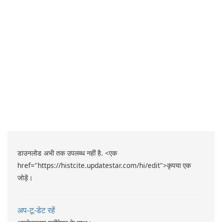
डाउनलोड अभी तक उपलब्ध नहीं है. <एक
href="https://histcite.updatestar.com/hi/edit">कृपया एक
जोड़ें।
अप-टू-डेट रहें