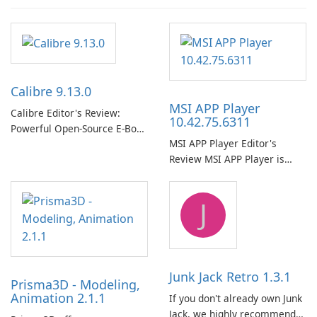
Calibre 9.13.0
MSI APP Player
Calibre Editor's Review:
10.42.75.6311
Powerful Open-Source E‑Book
MSI APP Player Editor's
Management, Conversion
Review MSI APP Player is
and Server Solution Calibre is
MSI’s Windows Android
a mature, free and open-
emulator built atop the
source e-book management
J
BlueStacks engine and tuned
suite that consolidates
for MSI hardware.
library organization, format
conversion, reading, editing
…
Junk Jack Retro 1.3.1
Prisma3D - Modeling,
Animation 2.1.1
If you don't already own Junk
Jack, we highly recommend