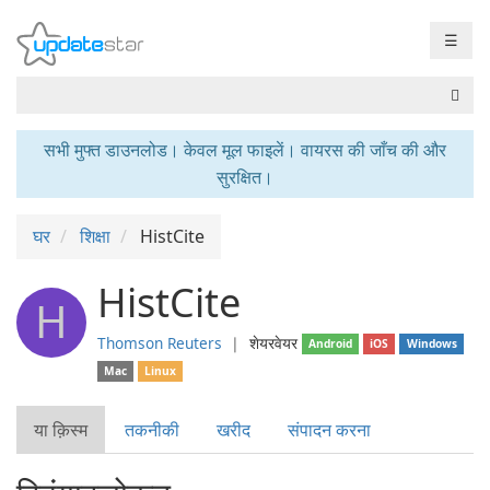
☰
सभी मुफ्त डाउनलोड। केवल मूल फाइलें। वायरस की जाँच की और
सुरक्षित।
घर
शिक्षा
HistCite
HistCite
H
Thomson Reuters
❘
शेयरवेयर
Android
iOS
Windows
Mac
Linux
या क़िस्‍म
तकनीकी
खरीद
संपादन करना