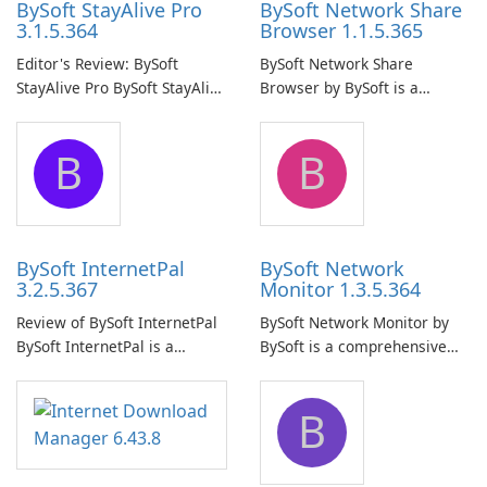
BySoft StayAlive Pro
BySoft Network Share
3.1.5.364
Browser 1.1.5.365
Editor's Review: BySoft
BySoft Network Share
StayAlive Pro BySoft StayAlive
Browser by BySoft is a
Pro is a reliable software
comprehensive software
application designed to
application that allows users
B
B
ensure the continuous and
to easily browse and manage
uninterrupted operation of
shared folders on their
your computer system.
network.
BySoft InternetPal
BySoft Network
3.2.5.367
Monitor 1.3.5.364
Review of BySoft InternetPal
BySoft Network Monitor by
BySoft InternetPal is a
BySoft is a comprehensive
comprehensive software
network monitoring software
application designed to
designed to help businesses
B
monitor your internet
effectively manage their
connection and provide real-
network infrastructure.
time insights into its