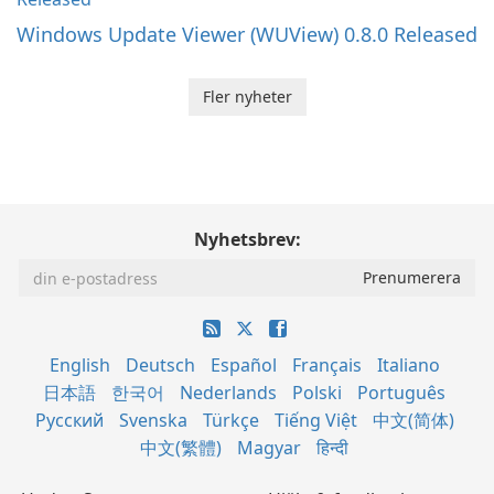
Windows Update Viewer (WUView) 0.8.0 Released
Fler nyheter
Nyhetsbrev:
English
Deutsch
Español
Français
Italiano
日本語
한국어
Nederlands
Polski
Português
Русский
Svenska
Türkçe
Tiếng Việt
中文(简体)
中文(繁體)
Magyar
हिन्दी