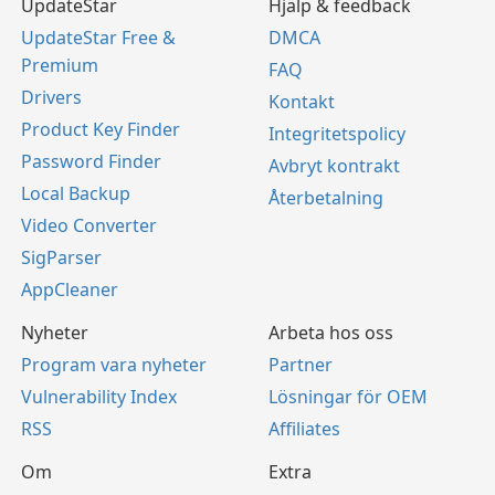
UpdateStar
Hjälp & feedback
UpdateStar Free &
DMCA
Premium
FAQ
Drivers
Kontakt
Product Key Finder
Integritetspolicy
Password Finder
Avbryt kontrakt
Local Backup
Återbetalning
Video Converter
SigParser
AppCleaner
Nyheter
Arbeta hos oss
Program vara nyheter
Partner
Vulnerability Index
Lösningar för OEM
RSS
Affiliates
Om
Extra