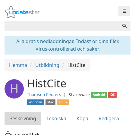
☰
Alla gratis nedladdningar. Endast originalfiler.
Viruskontrollerad och säker.
Hemma
Utbildning
HistCite
HistCite
H
Thomson Reuters
❘
Shareware
Android
iOS
Windows
Mac
Linux
Beskrivning
Tekniska
Köpa
Redigera