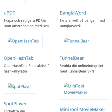
uPDF
BanglaWord
Skapa och redigera PDF:er
Skriv enkelt på bengali med
utan ansträngning med uPDF
BanglaWord!
by UPDF
OpenHashTab
TunnelBear
OpenHashTab: En praktisk fil-
Skydda din onlineintegritet
hashkalkylator
med TunnelBear VPN
SpotPlayer
MiniTool MovieMaker
Förbättra din