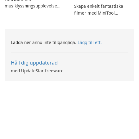
musiklyssningsupplevelse
Skapa enkelt fantastiska
med SpotPlayer
filmer med MiniTool
MovieMaker.
Ladda ner ännu inte tillgängliga.
Lägg till ett.
Håll dig uppdaterad
med UpdateStar freeware.