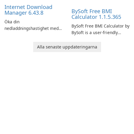
performance.
Internet Download
BySoft Free BMI
Manager 6.43.8
Calculator 1.1.5.365
Öka din
BySoft Free BMI Calculator by
nedladdningshastighet med
BySoft is a user-friendly
Internet Download Manager!
software application
designed to help you
Alla senaste uppdateringarna
calculate your Body Mass
Index quickly and accurately.