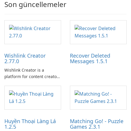
Son güncellemeler
Wishlink Creator
Recover Deleted
2.77.0
Messages 1.5.1
Wishlink Creator is a
platform for content creators
designed to monetize their
work through built-in brand
partnerships and integrated
tools for content distribution
and audience engagement.
Huyền Thoại Làng Lá
Matching Go! - Puzzle
1.2.5
Games 2.3.1