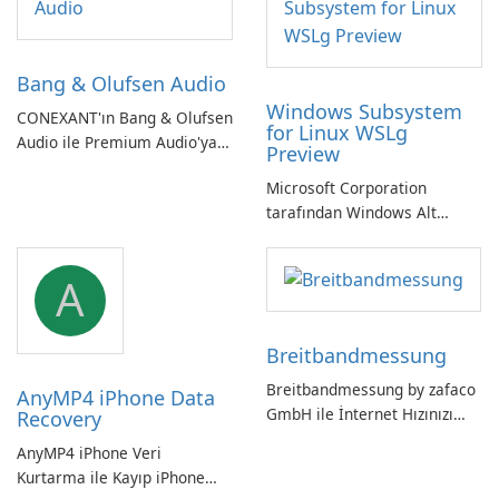
Bang & Olufsen Audio
Windows Subsystem
CONEXANT'ın Bang & Olufsen
for Linux WSLg
Audio ile Premium Audio'ya
Preview
Kendinizi Daldırın
Microsoft Corporation
tarafından Windows Alt
Sistemi WSLg Önizleme -
Linux ve Windows
A
ortamlarının sorunsuz
entegrasyonu için
vazgeçilmez bir araç.
Breitbandmessung
Breitbandmessung by zafaco
AnyMP4 iPhone Data
GmbH ile İnternet Hızınızı
Recovery
Kontrol Edin!
AnyMP4 iPhone Veri
Kurtarma ile Kayıp iPhone