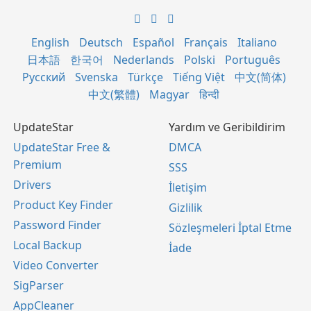
English
Deutsch
Español
Français
Italiano
日本語
한국어
Nederlands
Polski
Português
Русский
Svenska
Türkçe
Tiếng Việt
中文(简体)
中文(繁體)
Magyar
हिन्दी
UpdateStar
Yardım ve Geribildirim
UpdateStar Free &
DMCA
Premium
SSS
Drivers
İletişim
Product Key Finder
Gizlilik
Password Finder
Sözleşmeleri İptal Etme
Local Backup
İade
Video Converter
SigParser
AppCleaner