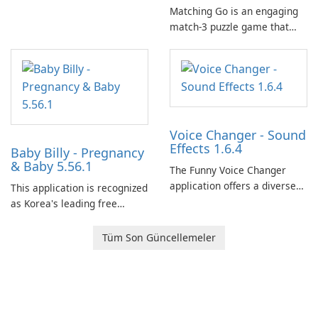
Matching Go is an engaging
match-3 puzzle game that
invites players to join Chloe
and her charming corgi,
Ollie, on an adventurous
journey across diverse
landscapes.
Voice Changer - Sound
Effects 1.6.4
Baby Billy - Pregnancy
& Baby 5.56.1
The Funny Voice Changer
application offers a diverse
This application is recognized
selection of over 50 sound
as Korea's leading free
and voice effects, providing
platform for pregnancy and
users with robust
baby tracking, offering
Tüm Son Güncellemeler
customization options for
essential healthcare tips and
voice modification.
doctor-approved articles.