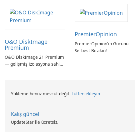
Verilerini Kolayca Kurtarın
PremierOpinion
O&O DiskImage
PremierOpinion'ın Gücünü
Premium
Serbest Bırakın!
O&O DiskImage 21 Premium
— gelişmiş izolasyona sahip
güçlü, Alman yapımı tam
sistem yedekleme
Yükleme henüz mevcut değil.
Lütfen ekleyin.
Kalış güncel
UpdateStar ile ücretsiz.