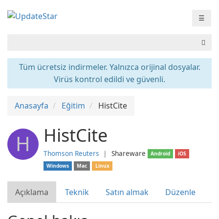
☰
Tüm ücretsiz indirmeler. Yalnızca orijinal dosyalar.
Virüs kontrol edildi ve güvenli.
Anasayfa
Eğitim
HistCite
HistCite
H
Thomson Reuters
❘
Shareware
Android
iOS
Windows
Mac
Linux
Açıklama
Teknik
Satın almak
Düzenle